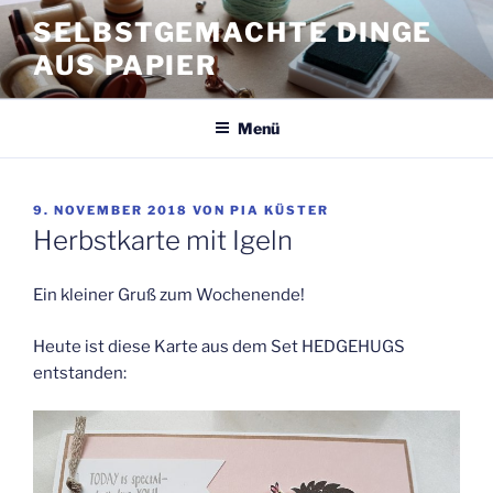
Zum
SELBSTGEMACHTE DINGE
Inhalt
AUS PAPIER
springen
Menü
VERÖFFENTLICHT
9. NOVEMBER 2018
VON
PIA KÜSTER
AM
Herbstkarte mit Igeln
Ein kleiner Gruß zum Wochenende!
Heute ist diese Karte aus dem Set HEDGEHUGS
entstanden: