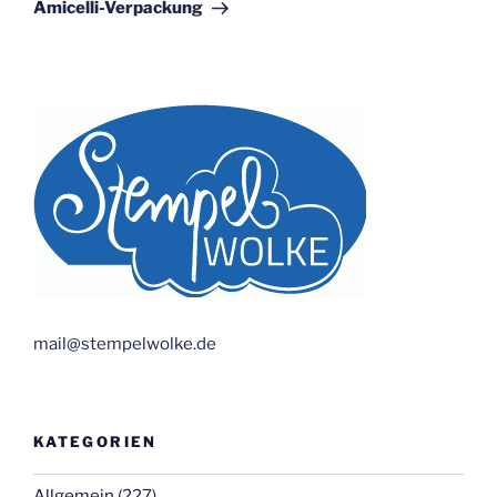
Beitrag
Amicelli-Verpackung
mail@stempelwolke.de
KATEGORIEN
Allgemein
(227)