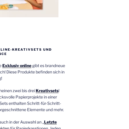
NLINE-KREATIVSETS UND
NCE
ie
Exklusiv online
gibt es brandneue
ch! Diese Produkte befinden sich in
!
einen zwei bis drei
Kreativsets
!
ucksvolle Papierprojekte in einer
Sets enthalten Schritt-für-Schritt-
orgeschnittene Elemente und mehr.
auch in der Auswahl an „
Letzte
ukten
für Papierkreationen. Jeden