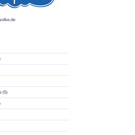
olke.de
)
e
(5)
)