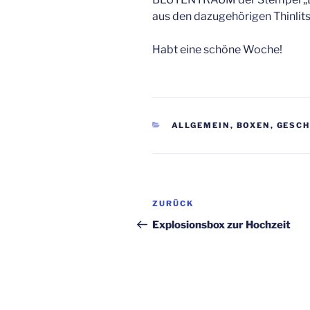
aus den dazugehörigen Thinli
Habt eine schöne Woche!
KATEGORIEN
ALLGEMEIN
,
BOXEN
,
GESCH
Beitragsnavigation
Vorheriger
ZURÜCK
Beitrag
Explosionsbox zur Hochzeit