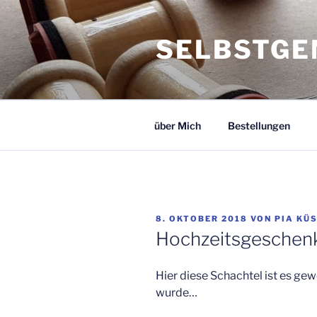
Zum
Inhalt
SELBSTGE
springen
über Mich
Bestellungen
VERÖFFENTLICHT
8. OKTOBER 2018
VON
PIA KÜ
AM
Hochzeitsgeschenk
Hier diese Schachtel ist es ge
wurde…