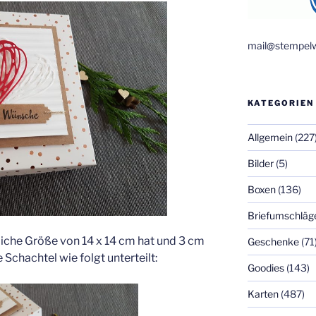
mail@stempelw
KATEGORIEN
Allgemein
(227
Bilder
(5)
Boxen
(136)
Briefumschläg
tliche Größe von 14 x 14 cm hat und 3 cm
Geschenke
(71
 Schachtel wie folgt unterteilt:
Goodies
(143)
Karten
(487)