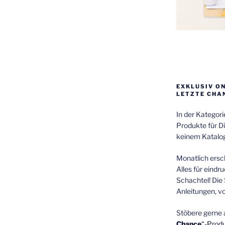
EXKLUSIV O
LETZTE CHA
In der Kategor
Produkte für Di
keinem Katalog
Monatlich ersch
Alles für eindr
Schachtel! Die 
Anleitungen, v
Stöbere gerne 
Chance
“-Prod