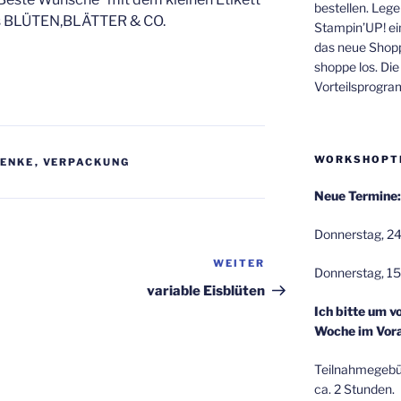
bestellen. Lege
ts BLÜTEN,BLÄTTER & CO.
Stampin’UP! ei
das neue Shop
shoppe los. Di
Vorteilsprogr
WORKSHOPT
ENKE
,
VERPACKUNG
Neue Termine:
Donnerstag, 24
WEITER
Nächster
Donnerstag, 15
Beitrag
variable Eisblüten
Ich bitte um v
Woche im Vora
Teilnahmegebüh
ca. 2 Stunden.