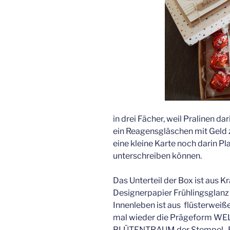
in drei Fächer, weil Pralinen dar
ein Reagensgläschen mit Geld z
eine kleine Karte noch darin Pl
unterschreiben können.
Das Unterteil der Box ist aus K
Designerpapier Frühlingsglan
Innenleben ist aus flüsterwei
mal wieder die Prägeform WE
BLÜTENTRAUM der Stempel „Be