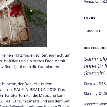
Verpackung
(1
SUCHE
Suchen
nach:
BESTELLUNG
in einen Platz finden sollten, ein Fach, um
Sammelbe
u befüllen und ein drittes Fach, damit
ohne Onl
atz findet, auf dem die Gratulanten
Stampin’
Dienstag, 04.0
raftkarton, der Deckel aus dem
z aus der SALE-A-BRATION 2018. Das
Dienstag, 01.0
ßem Farbkarton. Für die Mappung kam
LLPAPIER zum Einsatz und aus dem Set
Jederzeit kann
ste Wünsche“ mit dem kleinen Etikett