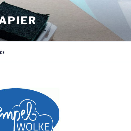
APIER
ps