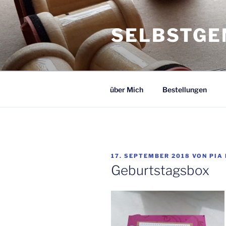
Zum
Inhalt
SELBSTGE
springen
über Mich
Bestellungen
VERÖFFENTLICHT
17. SEPTEMBER 2018
VON
PIA
AM
Geburtstagsbox