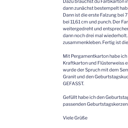
Dazu brauchst du Farbkarton i
dann zunächst bestempelt habe,
Dann ist die erste Falzung bei 
bei 11,61 cm und punch. Der Fa
weitergedreht und entspreche
dann noch drei mal wiederholt
zusammenkleben. Fertig ist die
Mit Pergamentkarton habe ich
Kraftkarton und Flüsterweiss e
wurde der Spruch mit dem S
Granit und den Geburtstagsk
GEFASST.
Gefüllt habe ich den Geburts
passenden Geburtstagskerzen
Viele Grüße