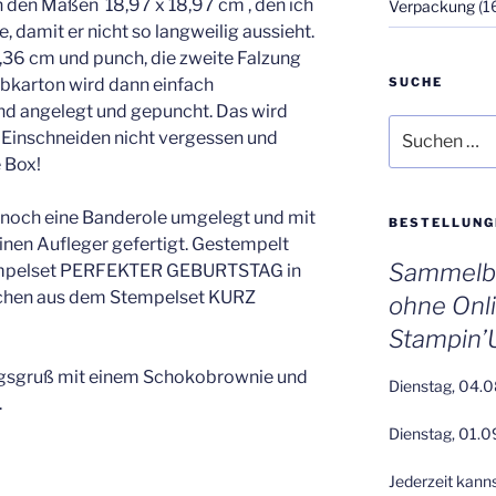
n den Maßen 18,97 x 18,97 cm , den ich
Verpackung
(1
 damit er nicht so langweilig aussieht.
7,36 cm und punch, die zweite Falzung
SUCHE
rbkarton wird dann einfach
nd angelegt und gepuncht. Das wird
Suchen
. Einschneiden nicht vergessen und
nach:
 Box!
 noch eine Banderole umgelegt und mit
BESTELLUNG
inen Aufleger gefertigt. Gestempelt
Sammelbe
empelset PERFEKTER GEBURTSTAG in
uchen aus dem Stempelset KURZ
ohne Onl
Stampin’
tagsgruß mit einem Schokobrownie und
Dienstag, 04.0
.
Dienstag, 01.0
Jederzeit kann