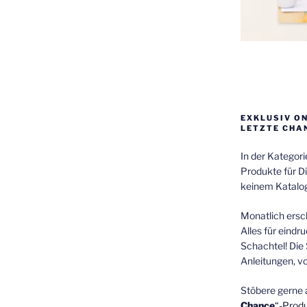
EXKLUSIV O
LETZTE CHA
In der Kategor
Produkte für Di
keinem Katalog
Monatlich ersch
Alles für eindr
Schachtel! Die 
Anleitungen, v
Stöbere gerne 
Chance
“-Prod