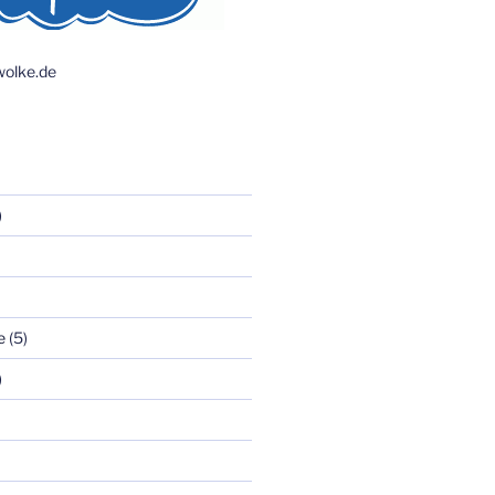
olke.de
)
e
(5)
)