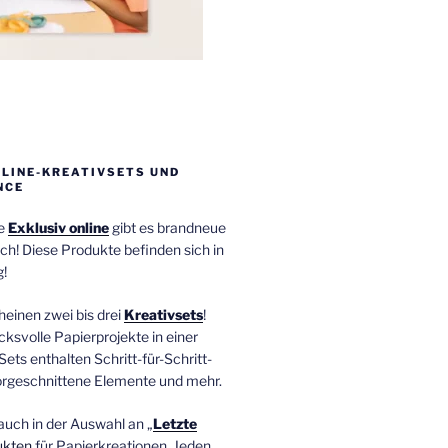
NLINE-KREATIVSETS UND
NCE
ie
Exklusiv online
gibt es brandneue
ch! Diese Produkte befinden sich in
!
einen zwei bis drei
Kreativsets
!
ucksvolle Papierprojekte in einer
Sets enthalten Schritt-für-Schritt-
orgeschnittene Elemente und mehr.
auch in der Auswahl an „
Letzte
ukten
für Papierkreationen. Jeden