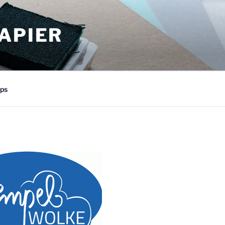
APIER
ps