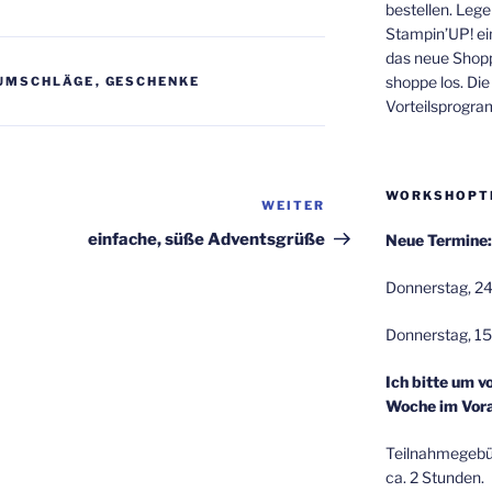
bestellen. Lege
Stampin’UP! ei
das neue Shop
shoppe los. Di
UMSCHLÄGE
,
GESCHENKE
Vorteilsprogr
WORKSHOPT
WEITER
Nächster
Beitrag
einfache, süße Adventsgrüße
Neue Termine:
Donnerstag, 24
Donnerstag, 15
Ich bitte um v
Woche im Vora
Teilnahmegebüh
ca. 2 Stunden.