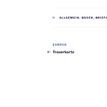
KATEGORIEN
ALLGEMEIN
,
BOXEN
,
BRIEF
Beitragsnavigation
Vorheriger
ZURÜCK
Beitrag
Trauerkarte