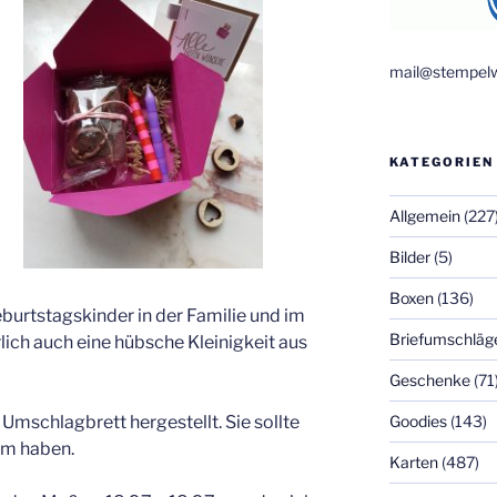
mail@stempelw
KATEGORIEN
Allgemein
(227
Bilder
(5)
Boxen
(136)
eburtstagskinder in der Familie und im
Briefumschläg
rlich auch eine hübsche Kleinigkeit aus
Geschenke
(71
Goodies
(143)
Umschlagbrett hergestellt. Sie sollte
cm haben.
Karten
(487)