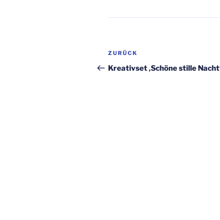
Beitragsnavigation
Vorheriger
ZURÜCK
Beitrag
Kreativset ‚Schöne stille Nacht