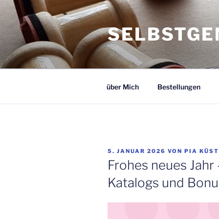
Zum
Inhalt
SELBSTGE
springen
über Mich
Bestellungen
VERÖFFENTLICHT
5. JANUAR 2026
VON
PIA KÜS
AM
Frohes neues Jahr 
Katalogs und Bonu