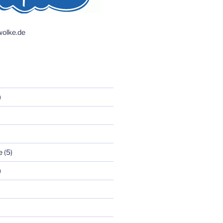
olke.de
)
e
(5)
)