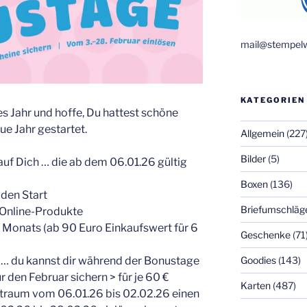
mail@stempelw
KATEGORIEN
es Jahr und hoffe, Du hattest schöne
ue Jahr gestartet.
Allgemein
(227
Bilder
(5)
 auf Dich … die ab dem 06.01.26 gültig
Boxen
(136)
 den Start
Briefumschläg
-Online-Produkte
s Monats (ab 90 Euro Einkaufswert für 6
Geschenke
(71
e … du kannst dir während der Bonustage
Goodies
(143)
 den Februar sichern > für je 60 €
Karten
(487)
eitraum vom 06.01.26 bis 02.02.26 einen