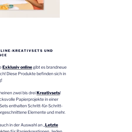
NLINE-KREATIVSETS UND
NCE
ie
Exklusiv online
gibt es brandneue
ch! Diese Produkte befinden sich in
!
einen zwei bis drei
Kreativsets
!
ucksvolle Papierprojekte in einer
Sets enthalten Schritt-für-Schritt-
orgeschnittene Elemente und mehr.
auch in der Auswahl an „
Letzte
ukten
für Papierkreationen. Jeden