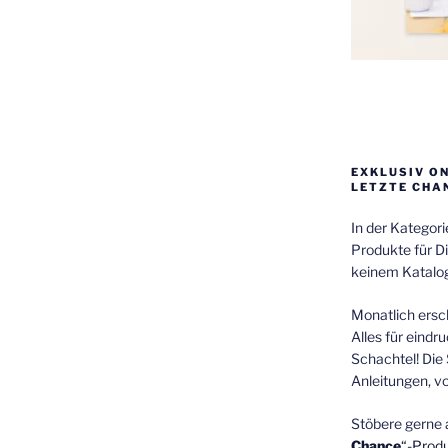
EXKLUSIV O
LETZTE CHA
In der Kategor
Produkte für Di
keinem Katalog
Monatlich ersch
Alles für eindr
Schachtel! Die 
Anleitungen, v
Stöbere gerne 
Chance
“-Prod