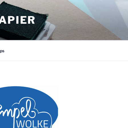
APIER
ps